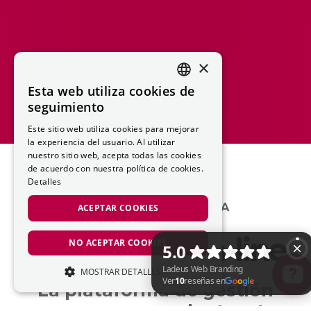
×
Esta web utiliza cookies de
CATALAN
seguimiento
SPANISH
Este sitio web utiliza cookies para mejorar
la experiencia del usuario. Al utilizar
nuestro sitio web, acepta todas las cookies
de acuerdo con nuestra política de cookies.
Detalles
15 AÑOS DE EXPERIENCIA
ACEPTAR COOKIES
soluciones on-line
NO ACEPTAR COOKIES
MOSTRAR DETALLES
La plataforma de gestión
ESTRICTAMENTE NECESARIAS