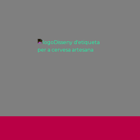
VEURE
Disseny d'etiqueta per a cervesa
artesana
PROJECTES BRANDING