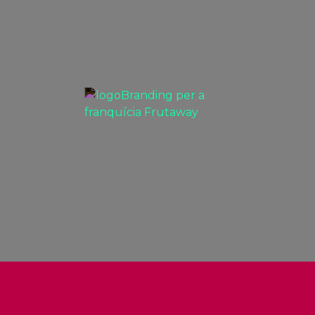
VEURE
Branding per a franquícia
Frutaway
PROJECTES BRANDING