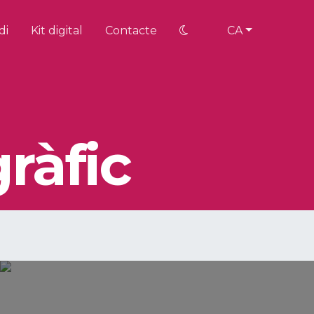
di
Kit digital
Contacte
CA
ràfic