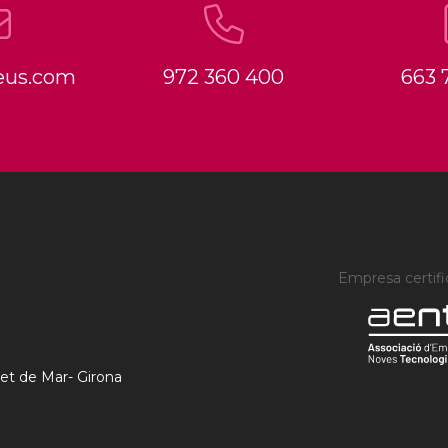
VEURE
eus.com
972 360 400
663 
Empresa certifi
ret de Mar
-
Girona