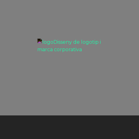
VEURE
Disseny de logotip i marca
corporativa
PROJECTES BRANDING