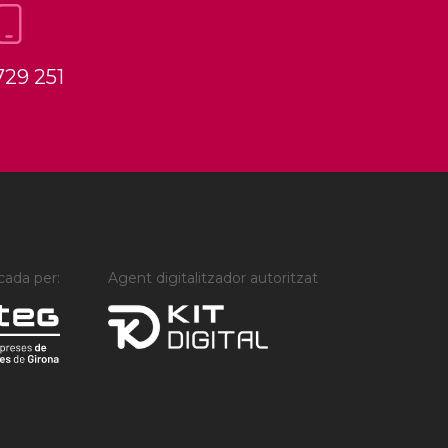
729 251
cada per:
Agent digitalitzador autoritzat