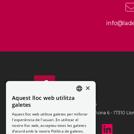
VEURE
VEURE EL LLOC WEB
info@lad
Ladeus
×
Aquest lloc web utilitza
CATALAN
galetes
Ladeus Web Branding
©
2026
SPANISH
Travessera dels Jardins, 17 - Oficina 6
-
17310
Llo
Aquest lloc web utilitza galetes per millorar
l'experiència de l'usuari. En utilitzar el
nostre lloc web, accepteu totes les galetes
d’acord amb la nostra Política de galetes.