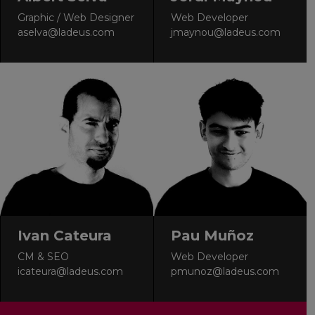
Graphic / Web Designer
Web Developer
aselva@ladeus.com
jmaynou@ladeus.com
Ivan Cateura
Pau Muñoz
CM & SEO
Web Developer
icateura@ladeus.com
pmunoz@ladeus.com