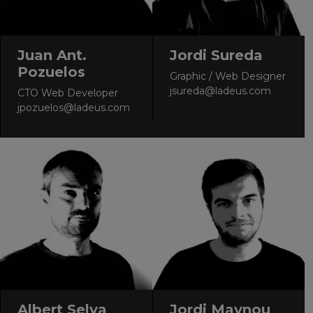
Juan Ant.
Jordi Sureda
Pozuelos
Graphic / Web Designer
jsureda@ladeus.com
CTO Web Developer
jpozuelos@ladeus.com
Albert Selva
Jordi Maynou