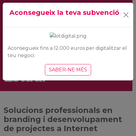
Aconsegueix la teva subvenció
Ladeus
Aconsegueix fins a 12.000 euros per digitalitzar el
teu negoci.
SABER-NE MÉS
Estudi
Solucions professionals en
branding i desenvolupament
de projectes a Internet