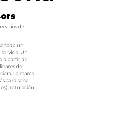
sors
rvicios de
diseñado un
 servicio. Un
o a partir del
linares del
nciera. La marca
ásica (diseño
los), rotulación