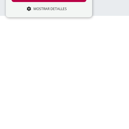
MOSTRAR DETALLES
ESTRICTAMENTE NECESARIAS
RENDIMIENTO
ORIENTACIÓN
FUNCIONALIDAD
info@lad
Estrictamente necesarias
Rendimiento
Orientación
Funcionalidad
Las cookies estrictamente necesarias
permiten la funcionalidad central del sitio
web, como el inicio de sesión del usuario y
la administración de la cuenta. El sitio web
no puede utilizarse correctamente sin las
cookies estrictamente necesarias.