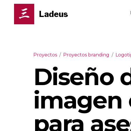
Ladeus
Proyectos
/
Proyectos branding
/
Logot
Diseño d
imagen 
para ase