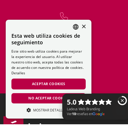
×
972 360 400
Esta web utiliza cookies de
CATALAN
seguimiento
SPANISH
Este sitio web utiliza cookies para mejorar
la experiencia del usuario. Al utilizar
nuestro sitio web, acepta todas las cookies
663 729 251
de acuerdo con nuestra política de cookies.
Detalles
ACEPTAR COOKIES
NO ACEPTAR COOKIES
MOSTRAR DETALLES
ESTRICTAMENTE NECESARIAS
Ladeus
Ladeus Web Branding Ver 10 reseñas en Google