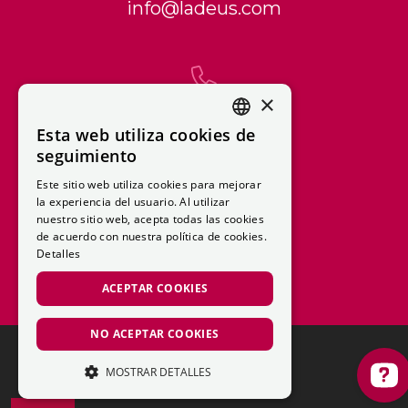
info@ladeus.com
×
972 360 400
Esta web utiliza cookies de
CATALAN
seguimiento
SPANISH
Este sitio web utiliza cookies para mejorar
la experiencia del usuario. Al utilizar
nuestro sitio web, acepta todas las cookies
663 729 251
de acuerdo con nuestra política de cookies.
Detalles
ACEPTAR COOKIES
NO ACEPTAR COOKIES
MOSTRAR DETALLES
ESTRICTAMENTE NECESARIAS