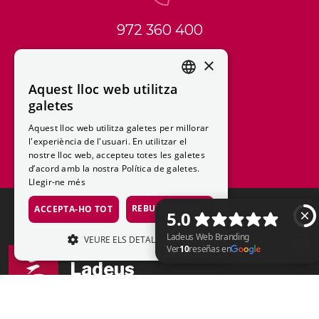
972 360 400
×
Aquest lloc web utilitza
CATALAN
galetes
663 729 251
SPANISH
Aquest lloc web utilitza galetes per millorar
l'experiència de l'usuari. En utilitzar el
nostre lloc web, accepteu totes les galetes
d’acord amb la nostra Política de galetes.
Llegir-ne més
REBUTJA-HO TOT
ACCEPTA-HO TOT
VEURE ELS DETALLS
Ladeus
ESTRICTAMENT NECESSÀRIES
Ladeus Web Branding Ver 10 reseñas en Google
RENDIMENT
Ladeus Web Branding
©
2026