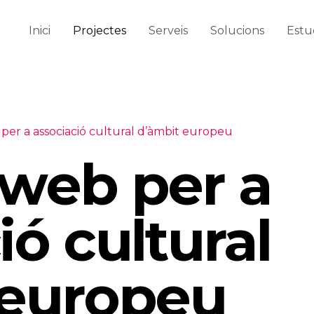
Inici
Projectes
Serveis
Solucions
Estu
per a associació cultural d’àmbit europeu
 web per a
ió cultural
 europeu