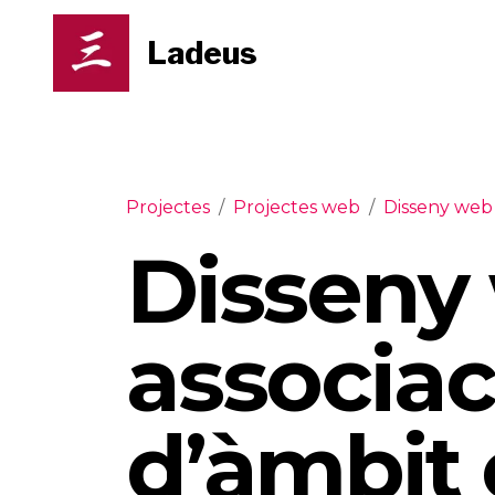
Ladeus
Projectes
/
Projectes web
/
Disseny web 
Disseny
associac
d’àmbit