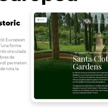
storic
ació European
d’una forma
erès vinculada
mbres de
 jardí permeten
de tota la