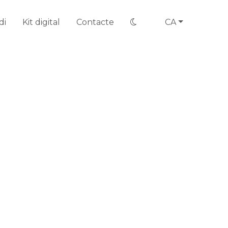
di
Kit digital
Contacte
CA