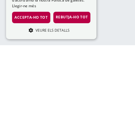
d’acord amb la nostra Política de galetes.
Llegir-ne més
REBUTJA-HO TOT
ACCEPTA-HO TOT
VEURE ELS DETALLS
ESTRICTAMENT NECESSÀRIES
RENDIMENT
ORIENTACIÓ
FUNCIONALITAT
Estrictament necessàries
Rendiment
info@lad
Orientació
Funcionalitat
Les galetes estrictament necessàries
permeten la funcionalitat bàsica del lloc
web, com ara l’inici de sessió d’usuaris i la