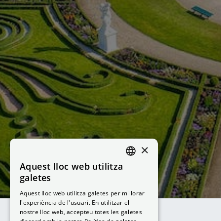
×
Aquest lloc web utilitza
CATALAN
galetes
SPANISH
Aquest lloc web utilitza galetes per millorar
l'experiència de l'usuari. En utilitzar el
nostre lloc web, accepteu totes les galetes