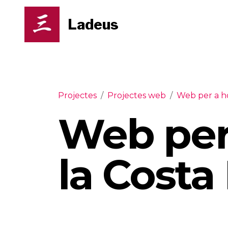
Ladeus
Projectes
/
Projectes web
/
Web per a ho
Web per 
la Costa